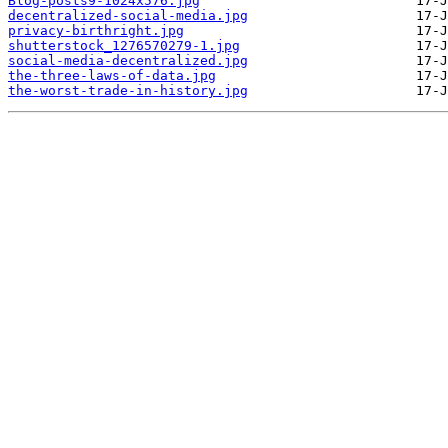
Blog-posts9-1024x576.jpg
decentralized-social-media.jpg
privacy-birthright.jpg
shutterstock_1276570279-1.jpg
social-media-decentralized.jpg
the-three-laws-of-data.jpg
the-worst-trade-in-history.jpg